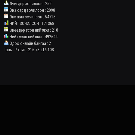
Өчигдөр зочилсон : 252
Энэ сард зочилсон : 2098
Энэ жил зочилсон : 54715
НИЙТ ЗОЧИЛСОН : 171368
Өнөөдөр үзсэн нийтлэл : 218
Нийт үзсэн нийтлэл : 492644
Одоо онлайн байгаа : 2
Таны IP хаяг : 216.73.216.108