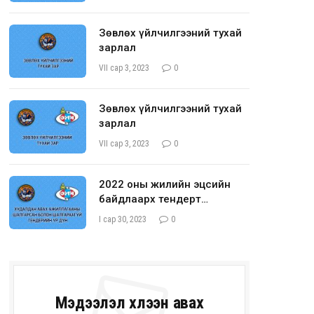
Зөвлөх үйлчилгээний тухай
зарлал
VII сар 3, 2023
0
Зөвлөх үйлчилгээний тухай
зарлал
VII сар 3, 2023
0
2022 оны жилийн эцсийн
байдлаарх тендерт
шалгарсан болон
I сар 30, 2023
0
шалгараагүй оролцогчийн
талаарх мэдээлэл
Мэдээлэл хүлээн авах