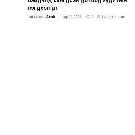
байдалд хийгдсэн дотоод аудитын
нэгдсэн дүн
Нийтэлсэн:
Admin
I сар 23, 2023
0
1 минут уншина