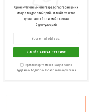
Орон нутгийн өмчийн газраас гаргасан шинэ
мэдээ мэдээллийг өөрийн и-мэйл хаягтаа
хүлээн авах бол и-мэйл хаягаа
бүртгүүлээрэй
Бүртгүүлснээр та манай нөхцөл болон
Нууцлалын бодлогын гэрээг
зөвшөөрч байна.