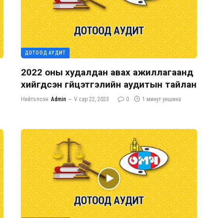
ДОТООД АУДИТ
2022 оны худалдан авах ажиллагаанд
хийгдсэн гүйцэтгэлийн аудитын тайлан
Нийтэлсэн:
Admin
V сар 22, 2023
0
1 минут уншина