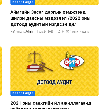
ИЛ ТОД БАЙДАЛ
Аймгийн Засаг даргын хэмжээнд
шилэн дансны мэдээлэл /2022 оны
дотоод аудитын нэгдсэн дүн/
Нийтэлсэн:
Admin
I сар 24, 2023
0
1 минут уншина
ИЛ ТОД БАЙДАЛ
2021 оны санхүүгийн үйл ажиллагаанд