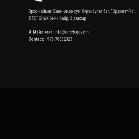
Орхон аймаг, Баян-Өндөр сум Хүрэнбулаг баг, "Эрдэнэт-Ус
ДТС" ОНӨХК-ийн байр, 2 давхар
И-Мэйл хаяг:
info@umch.gov.mn
Contact:
+976-70352023