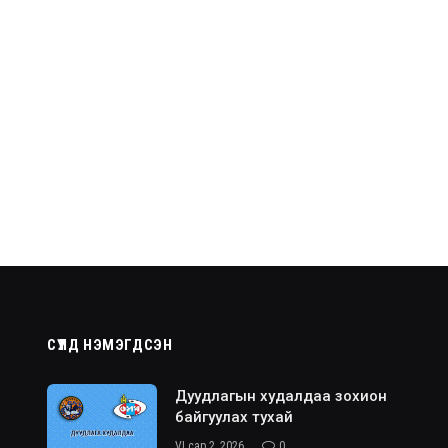
СҮҮЛД НЭМЭГДСЭН
Дуудлагын худалдаа зохион
байгуулах тухай
VI сар 2, 2026
0