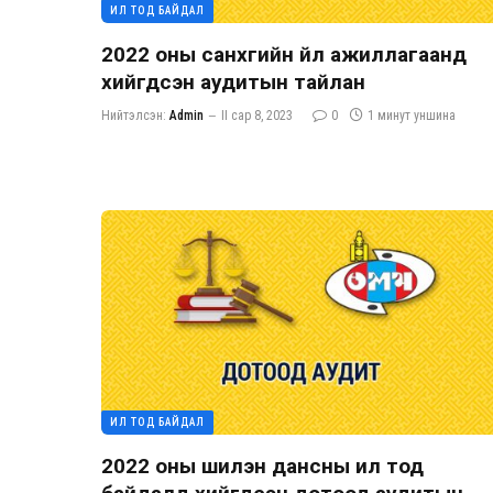
ИЛ ТОД БАЙДАЛ
2022 оны санхүүгийн үйл ажиллагаанд
хийгдсэн аудитын тайлан
Нийтэлсэн:
Admin
II сар 8, 2023
0
1 минут уншина
ИЛ ТОД БАЙДАЛ
2022 оны шилэн дансны ил тод