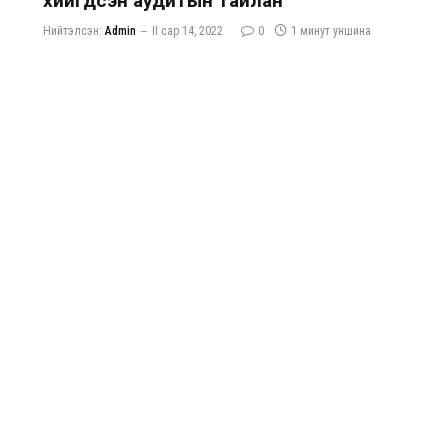
хийгдсэн аудитын тайлан
Нийтэлсэн:
Admin
II сар 14, 2022
0
1 минут уншина