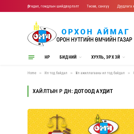
Өргөдөл, гомдлын шийдвэрлэлт
Төсөв, санхүү
Дуудлага 
НҮҮР
БИДНИЙ
ХУУЛЬ, ЭРХ ЗҮЙ
»
»
»
Home
Ил тод байдал
Үйл ажиллагааны ил тод байдал
ХАЙЛТЫН ҮР ДҮН:
ДОТООД АУДИТ