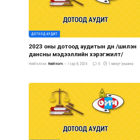
ДОТООД АУДИТ
2023 оны дотоод аудитын дүн /шилэн
дансны мэдээллийн хэрэгжилт/
Нийтэлсэн:
Нийтлэгч
I сар 8, 2024
0
1 минут уншина