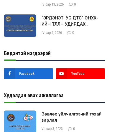
хамрагдана уу.
IV сар 13, 2026
0
“ЭРДЭНЭТ УС ДТС” ОНӨХК-
ИЙН ТӨЛӨӨЛӨН УДИРДАХ
ЗӨВЛӨЛИЙН ХАРААТ БУС
IV сар 6, 2026
0
ГИШҮҮН СОНГОН
ШАЛГАРУУЛАХ ЗАР
Бидэнтэй нэгдээрэй
Facebook
YouTube
Худалдан авах ажиллагаа
Зөвлөх үйлчилгээний тухай
зарлал
VII сар 3, 2023
0