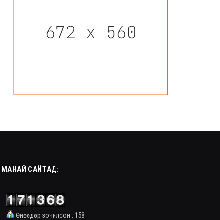
МАНАЙ САЙТАД:
Өнөөдөр зочилсон : 158