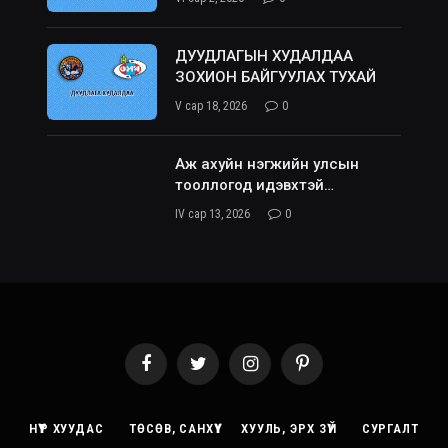
ДУУДЛАГЫН ХУДАЛДАА
ЗОХИОН БАЙГУУЛАХ ТУХАЙ
V сар 18, 2026
0
Аж ахуйн нэгжийн улсын
тооллогод идэвхтэй
хамрагдана уу.
IV сар 13, 2026
0
Facebook
Twitter
Instagram
Pinterest
НҮҮР ХУУДАС
ТӨСӨВ, САНХҮҮ
ХУУЛЬ, ЭРХ ЗҮЙ
СУРГАЛТ