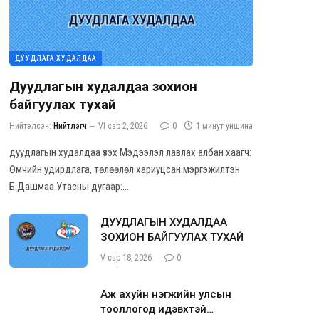
ДУУДЛАГА ХУДАЛДАА
Дуудлагын худалдаа зохион
байгуулах тухай
Нийтэлсэн:
Нийтлэгч
VI сар 2, 2026
0
1 минут уншина
дуудлагын худалдаа үзэх Мэдээлэл лавлах албан хаагч:
Өмчийн удирдлага, төлөөлөл хариуцсан мэргэжилтэн
Б.Дашмаа Утасны дугаар:…
ДУУДЛАГЫН ХУДАЛДАА
ЗОХИОН БАЙГУУЛАХ ТУХАЙ
V сар 18, 2026
0
Аж ахуйн нэгжийн улсын
тооллогод идэвхтэй