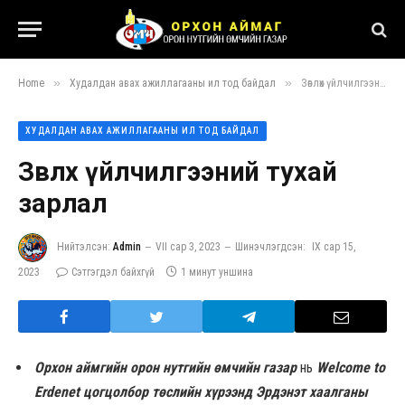
»
»
Home
Худалдан авах ажиллагааны ил тод байдал
Зөвлөх үйлчилгээний тухай зарлал
ХУДАЛДАН АВАХ АЖИЛЛАГААНЫ ИЛ ТОД БАЙДАЛ
Зөвлөх үйлчилгээний тухай
зарлал
Нийтэлсэн:
Admin
VII сар 3, 2023
Шинэчлэгдсэн:
IX сар 15,
2023
Сэтгэгдэл байхгүй
1 минут уншина
Орхон аймгийн орон нутгийн өмчийн газар
нь
Welcome to
Erdenet цогцолбор төслийн хүрээнд Эрдэнэт хаалганы