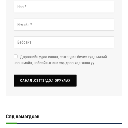
Дараагийн удаа санал, сэтгэгдэл бичих тулд миний
нэр, имэйл, вэбсайтыг энэ хөтөч дээр хадгална уу.
Сүүлд нэмэгдсэн