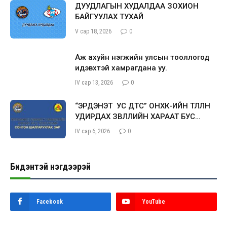
ДУУДЛАГЫН ХУДАЛДАА ЗОХИОН
БАЙГУУЛАХ ТУХАЙ
V сар 18, 2026
0
Аж ахуйн нэгжийн улсын тооллогод
идэвхтэй хамрагдана уу.
IV сар 13, 2026
0
“ЭРДЭНЭТ УС ДТС” ОНӨХК-ИЙН ТӨЛӨӨЛӨН
УДИРДАХ ЗӨВЛӨЛИЙН ХАРААТ БУС
ГИШҮҮН СОНГОН ШАЛГАРУУЛАХ ЗАР
IV сар 6, 2026
0
Бидэнтэй нэгдээрэй
Facebook
YouTube