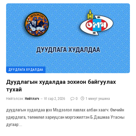
ДУУДЛАГА ХУДАЛДАА
Дуудлагын худалдаа зохион байгуулах
тухай
Нийтэлсэн:
Нийтлэгч
VI сар 2, 2026
0
1 минут уншина
дуудлагын худалдаа үзэх Мэдээлэл лавлах албан хаагч: Өмчийн
удирдлага, төлөөлөл хариуцсан мэргэжилтэн Б.Дашмаа Утасны
дугаар:…