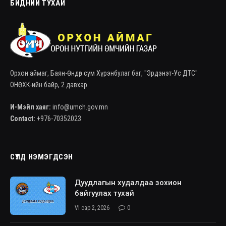
БИДНИЙ ТУХАЙ
Орхон аймаг, Баян-Өндөр сум Хүрэнбулаг баг, "Эрдэнэт-Ус ДТС"
ОНӨХК-ийн байр, 2 давхар
И-Мэйл хаяг:
info@umch.gov.mn
Contact:
+976-70352023
СҮҮЛД НЭМЭГДСЭН
Дуудлагын худалдаа зохион
байгуулах тухай
VI сар 2, 2026
0