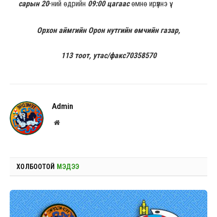
сарын 20
-ний өдрийн
09:00 цагаас
өмнө ирүүлнэ үү
.
Орхон аймгийн Орон нутгийн өмчийн газар,
113 тоот
, утас/факс70358570
Admin
Website
ХОЛБООТОЙ
МЭДЭЭ