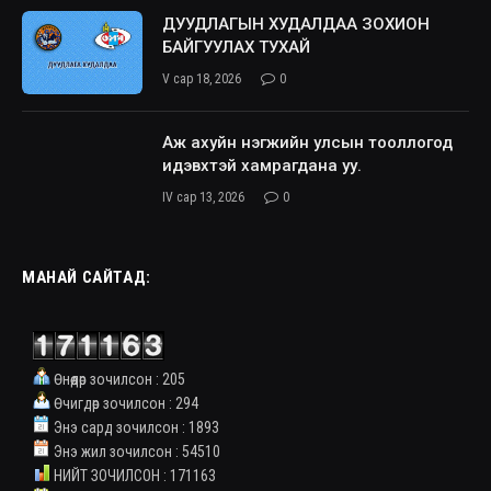
ДУУДЛАГЫН ХУДАЛДАА ЗОХИОН
БАЙГУУЛАХ ТУХАЙ
V сар 18, 2026
0
Аж ахуйн нэгжийн улсын тооллогод
идэвхтэй хамрагдана уу.
IV сар 13, 2026
0
МАНАЙ САЙТАД:
Өнөөдөр зочилсон : 205
Өчигдөр зочилсон : 294
Энэ сард зочилсон : 1893
Энэ жил зочилсон : 54510
НИЙТ ЗОЧИЛСОН : 171163