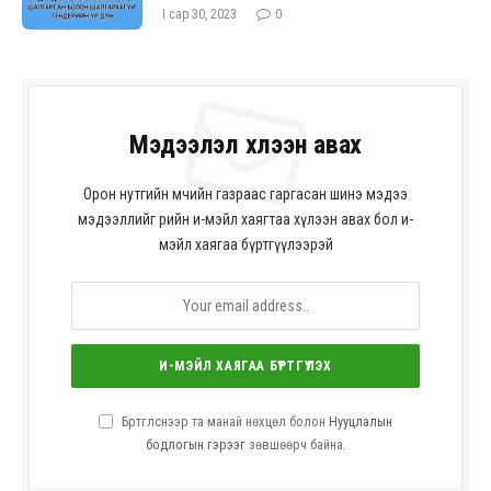
шалгараагүй оролцогчийн талаарх
I сар 30, 2023
0
мэдээлэл
Мэдээлэл хүлээн авах
Орон нутгийн өмчийн газраас гаргасан шинэ мэдээ
мэдээллийг өөрийн и-мэйл хаягтаа хүлээн авах бол и-
мэйл хаягаа бүртгүүлээрэй
Бүртгүүлснээр та манай нөхцөл болон
Нууцлалын
бодлогын гэрээг
зөвшөөрч байна.