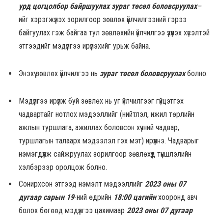
урд цогцолбор байршуулах зураг төсөл боловсруулах
–
ийг хэрэгжүүлэх зорилгоор зөвлөх үйлчилгээний гэрээ
байгуулах гэж байгаа тул зөвлөхийн үйлчилгээ үзүүлэх хүсэлтэй
этгээдийг мэдүүлгээ ирүүлэхийг урьж байна.
Энэхүү зөвлөх үйлчилгээ нь
зураг төсөл боловсруулах
болно.
Мэдүүлгээ ирүүлж буй зөвлөх нь уг үйлчилгээг гүйцэтгэх
чадвартайг нотлох мэдээллийг (нийтлэл, ижил төрлийн
ажлын туршлага, ажиллах боловсон хүчний чадвар,
туршлагын талаарх мэдээлэл гэх мэт) ирүүлнэ. Чадварыг
нэмэгдүүлж сайжруулах зорилгоор зөвлөхүүд түншлэлийн
хэлбэрээр оролцож болно.
Сонирхсон этгээд нэмэлт мэдээллийг
2023 оны 07
дугаар сарын 19
-ний өдрийн
18:00 цагийн
хооронд авч
болох бөгөөд мэдүүлгээ цахимаар
2023 оны 07 дугаар