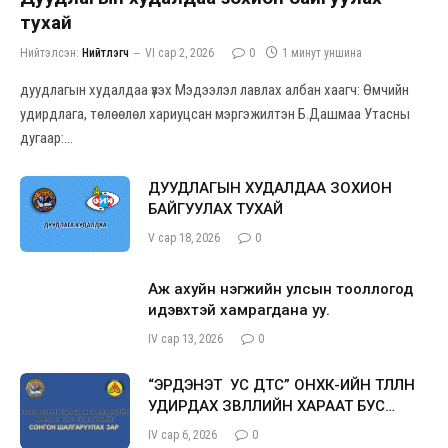
тухай
Нийтэлсэн:
Нийтлэгч
VI сар 2, 2026
0
1 минут уншина
дуудлагын худалдаа үзэх Мэдээлэл лавлах албан хаагч: Өмчийн
удирдлага, төлөөлөл хариуцсан мэргэжилтэн Б.Дашмаа Утасны
дугаар:…
ДУУДЛАГЫН ХУДАЛДАА ЗОХИОН
БАЙГУУЛАХ ТУХАЙ
V сар 18, 2026
0
Аж ахуйн нэгжийн улсын тооллогод
идэвхтэй хамрагдана уу.
IV сар 13, 2026
0
“ЭРДЭНЭТ УС ДТС” ОНӨХК-ИЙН ТӨЛӨӨЛӨН
УДИРДАХ ЗӨВЛӨЛИЙН ХАРААТ БУС
ГИШҮҮН СОНГОН ШАЛГАРУУЛАХ ЗАР
IV сар 6, 2026
0