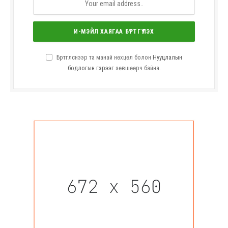
Бүртгүүлснээр та манай нөхцөл болон
Нууцлалын
бодлогын гэрээг
зөвшөөрч байна.