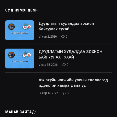
СҮҮЛД НЭМЭГДСЭН
Дуудлагын худалдаа зохион
байгуулах тухай
VI сар 2, 2026
0
ДУУДЛАГЫН ХУДАЛДАА ЗОХИОН
БАЙГУУЛАХ ТУХАЙ
V сар 18, 2026
0
Аж ахуйн нэгжийн улсын тооллогод
идэвхтэй хамрагдана уу.
IV сар 13, 2026
0
МАНАЙ САЙТАД: