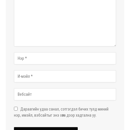
Дараагийн удаа санал, сэтгэгдэл бичих тулд миний
нэр, имэйл, вэбсайтыг энэ хөтөч дээр хадгална уу.