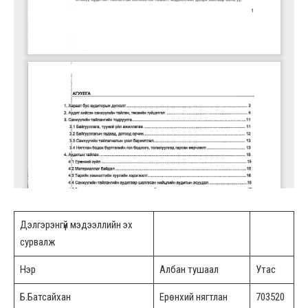
Дэлгэрэнгүй мэдээллийн эх
сурвалж
Нэр
Албан тушаал
Утас
Б.Батсайхан
Ерөнхий нягтлан
703520