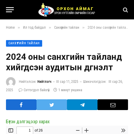
»
»
»
Home
Ил тод байдал
Санхүүгийн тайлан
2024 оны санхүүгийн тайланд хийгдсэн аудитын дүгнэлт
САНХҮҮГИЙН ТАЙЛАН
2024 оны санхүүгийн тайланд
хийгдсэн аудитын дүгнэлт
Нийтэлсэн:
Нийтлэгч
III сар 11, 2025
Шинэчлэгдсэн:
III сар 26,
2025
Сэтгэгдэл байхгүй
1 минут уншина
Бүтэн дэлгэцээр харах