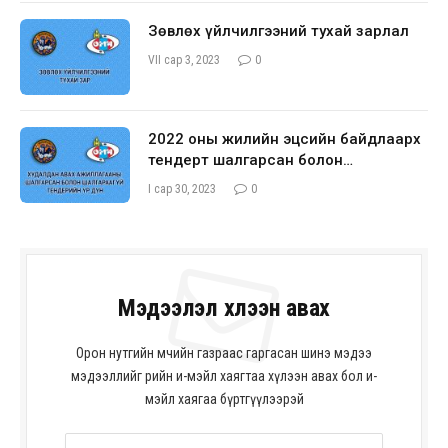
Зөвлөх үйлчилгээний тухай зарлал
VII сар 3, 2023
0
2022 оны жилийн эцсийн байдлаарх
тендерт шалгарсан болон
шалгараагүй оролцогчийн талаарх
I сар 30, 2023
0
мэдээлэл
Мэдээлэл хүлээн авах
Орон нутгийн өмчийн газраас гаргасан шинэ мэдээ
мэдээллийг өөрийн и-мэйл хаягтаа хүлээн авах бол и-
мэйл хаягаа бүртгүүлээрэй