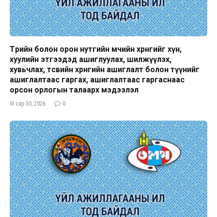
Төрийн болон орон нутгийн өмчийн хөрөнгийг хүн,
хуулийн этгээдэд ашиглуулах, шилжүүлэх,
хувьчлах, төсвийн хөрөнгийн ашиглалт болон түүнийг
ашиглалтаас гаргах, ашиглалтаас гаргаснаас
орсон орлогын талаарх мэдээлэл
III сар 30, 2026
0