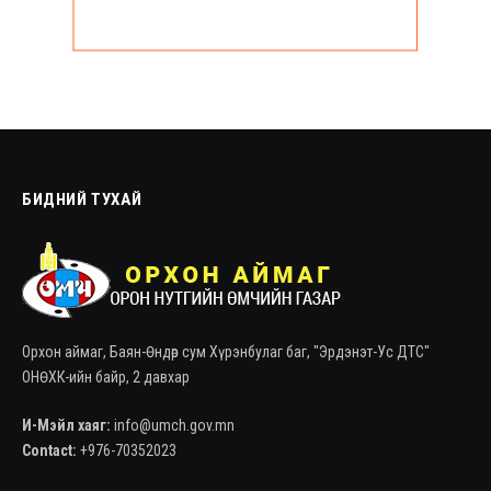
БИДНИЙ ТУХАЙ
Орхон аймаг, Баян-Өндөр сум Хүрэнбулаг баг, "Эрдэнэт-Ус ДТС"
ОНӨХК-ийн байр, 2 давхар
И-Мэйл хаяг:
info@umch.gov.mn
Contact:
+976-70352023