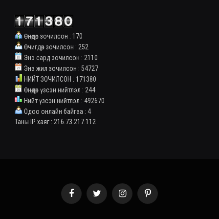
Өнөөдөр зочилсон : 170
Өчигдөр зочилсон : 252
Энэ сард зочилсон : 2110
Энэ жил зочилсон : 54727
НИЙТ ЗОЧИЛСОН : 171380
Өнөөдөр үзсэн нийтлэл : 244
Нийт үзсэн нийтлэл : 492670
Одоо онлайн байгаа : 4
Таны IP хаяг : 216.73.217.112
Facebook
Twitter
Instagram
Pinterest