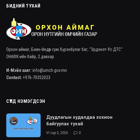
БИДНИЙ ТУХАЙ
Орхон аймаг, Баян-Өндөр сум Хүрэнбулаг баг, "Эрдэнэт-Ус ДТС"
ОНӨХК-ийн байр, 2 давхар
И-Мэйл хаяг:
info@umch.gov.mn
Contact:
+976-70352023
СҮҮЛД НЭМЭГДСЭН
Дуудлагын худалдаа зохион
байгуулах тухай
VI сар 2, 2026
0