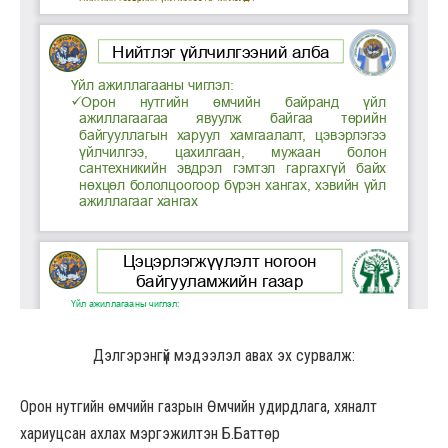
Дэлгэрэнгүй мэдээлэл авах эх сурвалж:
Орон нутгийн өмчийн газрын Өмчийн удирдлага, хяналт
хариуцсан ахлах мэргэжилтэн Б.Баттөр