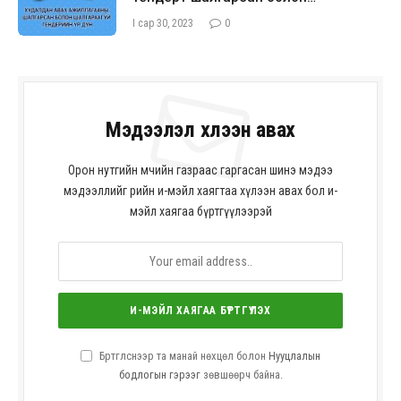
шалгараагүй оролцогчийн талаарх
I сар 30, 2023
0
мэдээлэл
Мэдээлэл хүлээн авах
Орон нутгийн өмчийн газраас гаргасан шинэ мэдээ
мэдээллийг өөрийн и-мэйл хаягтаа хүлээн авах бол и-
мэйл хаягаа бүртгүүлээрэй
Бүртгүүлснээр та манай нөхцөл болон
Нууцлалын
бодлогын гэрээг
зөвшөөрч байна.