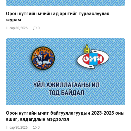
Орон нутгийн өмчийн эд хөрөнгийг түрээслүүлэх
журам
III сар 30, 2026
0
Орон нутгийн өмчит байгууллагуудын 2023-2025 оны
ашиг, алдагдлын мэдээлэл
III сар 30, 2026
0