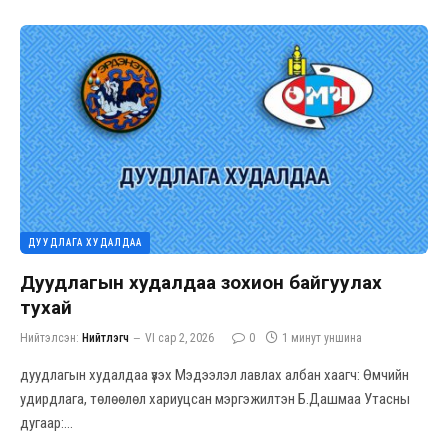
ДУУДЛАГА ХУДАЛДАА
Дуудлагын худалдаа зохион байгуулах
тухай
Нийтэлсэн:
Нийтлэгч
VI сар 2, 2026
0
1 минут уншина
дуудлагын худалдаа үзэх Мэдээлэл лавлах албан хаагч: Өмчийн
удирдлага, төлөөлөл хариуцсан мэргэжилтэн Б.Дашмаа Утасны
дугаар:…