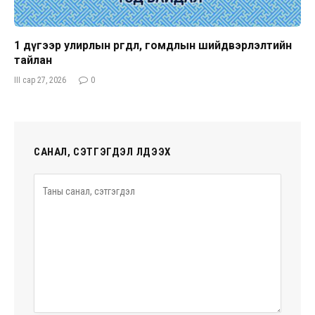
1 дүгээр улирлын өргөдөл, гомдлын шийдвэрлэлтийн
тайлан
III сар 27, 2026
0
САНАЛ, СЭТГЭГДЭЛ ҮЛДЭЭХ