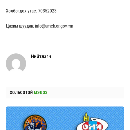
Холбогдох утас: 70352023
Цахим шуудан: info@umch.or.gov.mn
Нийтлэгч
ХОЛБООТОЙ
МЭДЭЭ