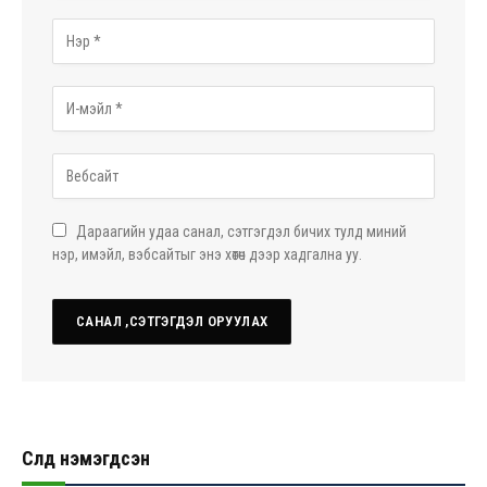
Дараагийн удаа санал, сэтгэгдэл бичих тулд миний
нэр, имэйл, вэбсайтыг энэ хөтөч дээр хадгална уу.
Сүүлд нэмэгдсэн