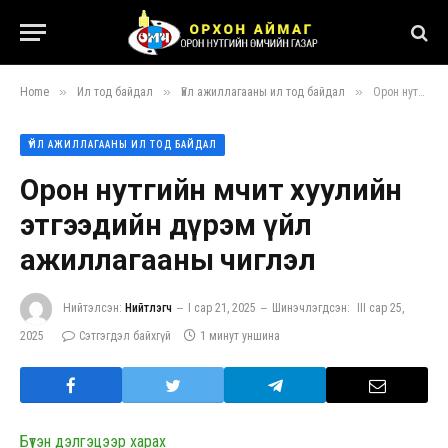
»
»
»
Home
Ил тод байдал
Үйл ажиллагааны ил тод байдал
Орон нутгийн өмчит хуулийн этгээдийн дүрэм үйл ажиллагааны чиглэл
ҮЙЛ АЖИЛЛАГААНЫ ИЛ ТОД БАЙДАЛ
Орон нутгийн өмчит хуулийн
этгээдийн дүрэм үйл
ажиллагааны чиглэл
Нийтэлсэн:
Нийтлэгч
I сар 21, 2025
Шинэчлэгдсэн:
III сар 25,
2025
Сэтгэгдэл байхгүй
1 минут уншина
Бүтэн дэлгэцээр харах