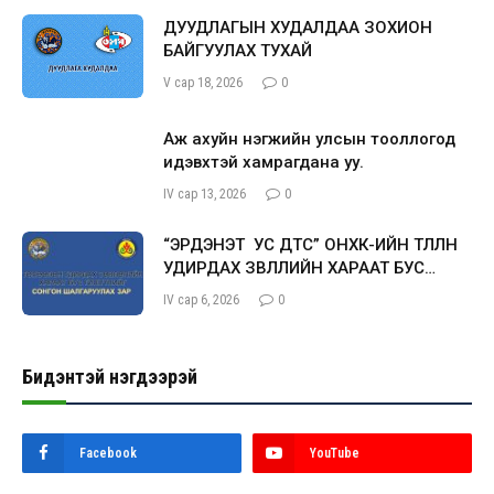
ДУУДЛАГЫН ХУДАЛДАА ЗОХИОН
БАЙГУУЛАХ ТУХАЙ
V сар 18, 2026
0
Аж ахуйн нэгжийн улсын тооллогод
идэвхтэй хамрагдана уу.
IV сар 13, 2026
0
“ЭРДЭНЭТ УС ДТС” ОНӨХК-ИЙН ТӨЛӨӨЛӨН
УДИРДАХ ЗӨВЛӨЛИЙН ХАРААТ БУС
ГИШҮҮН СОНГОН ШАЛГАРУУЛАХ ЗАР
IV сар 6, 2026
0
Бидэнтэй нэгдээрэй
Facebook
YouTube