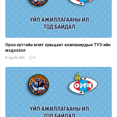
Орон нутгийн өмчит хувьцаат компаниудын ТУЗ-ийн
мэдээлэл
III сар 30, 2026
0