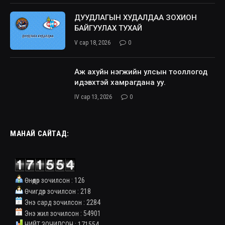
ДУУДЛАГЫН ХУДАЛДАА ЗОХИОН
БАЙГУУЛАХ ТУХАЙ
V сар 18, 2026
0
Аж ахуйн нэгжийн улсын тооллогод
идэвхтэй хамрагдана уу.
IV сар 13, 2026
0
МАНАЙ САЙТАД:
Өнөөдөр зочилсон : 126
Өчигдөр зочилсон : 218
Энэ сард зочилсон : 2284
Энэ жил зочилсон : 54901
НИЙТ ЗОЧИЛСОН : 171554